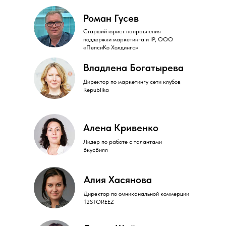
Роман Гусев
Старший юрист направления
поддержки маркетинга и IP, ООО
«ПепсиКо Холдингс»
Владлена Богатырева
Директор по маркетингу сети клубов
Republika
Алена Кривенко
Лидер по работе с талантами
ВкусВилл
Алия Хасянова
Директор по омниканальной коммерции
12STOREEZ