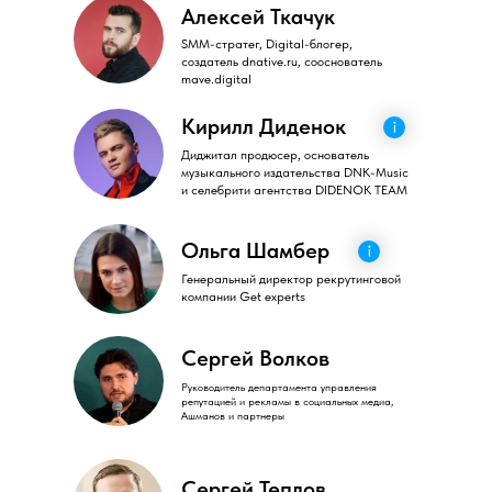
Алексей Ткачук
SMM-стратег, Digital-блогер,
создатель dnative.ru, сооснователь
mave.digital
Кирилл Диденок
Диджитал продюсер, основатель
музыкального издательства DNK-Music
и селебрити агентства DIDENOK TEAM
Ольга Шамбер
Генеральный директор рекрутинговой
компании Get experts
Сергей Волков
Руководитель департамента управления
репутацией и рекламы в социальных медиа,
Ашманов и партнеры
Сергей Теплов